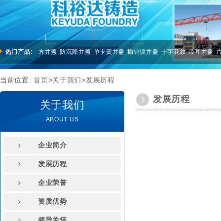
微信公众号
热门产品:
方井盖
防沉降井盖
单卡簧井盖
插销锁井盖
十字花纹
带耳井盖
当前位置:
首页
>
关于我们
>发展历程
发展历程
关于我们
ABOUT US
企业简介
发展历程
企业荣誉
资质优势
领导关怀