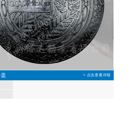
井盖
> 点击查看详细