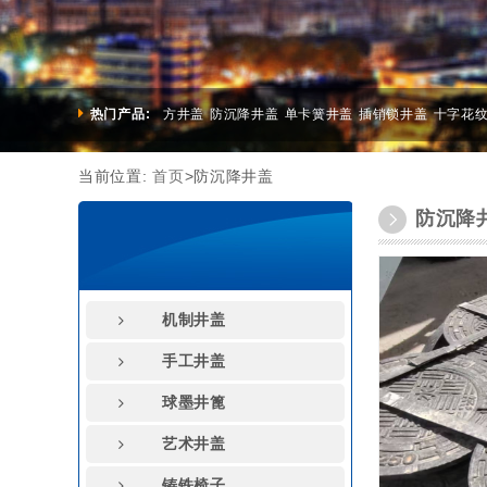
微信公众号
热门产品:
方井盖
防沉降井盖
单卡簧井盖
插销锁井盖
十字花
当前位置:
首页
>防沉降井盖
防沉降
机制井盖
手工井盖
球墨井篦
艺术井盖
铸铁椅子