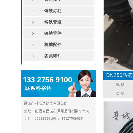
铸铁灯柱
铸铁管道
铸铁管件
机械配件
各类铸件
DN250防
规 格
类 型