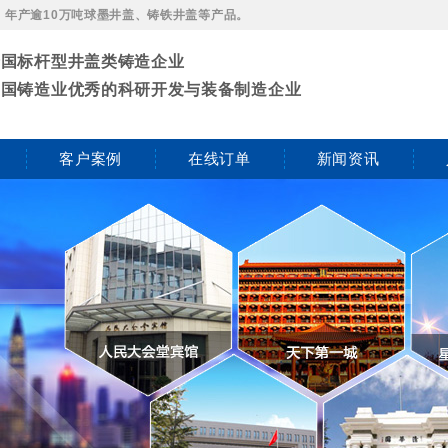
，
年产逾10万吨球墨井盖、铸铁井盖等产品。
全国标杆型井盖类铸造企业
中国铸造业优秀的科研开发与装备制造企业
客户案例
在线订单
新闻资讯