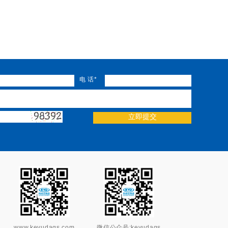
电 话*
www.keyudags.com
微信公众号:keyudags